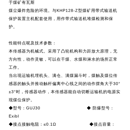
于煤矿有瓦斯
煤尘爆炸危险的环境。与KHP128-Z型煤矿用带式输送机
保护装置主机配套使用，用作带式输送机堆煤检测和保
护。
性能特点呢及技术参数：
本传感器为机械式。采用了凸轮机构和力距放大原理，无
方向性，动作灵敏，可以在干煤、水煤和淋水的场所正常
工作。
当出现运输机埋机头、满仓、满煤漏斗时，煤触及煤位传
感器的触头并推动触杆偏离中心线之间的动作摆角大于30°
±3°时，传感器动作，本传感器能自动切断运输机的电源实
现煤位保护。
◆型号：GUJ30 ◆ 防爆型号：
ExibI
◆接点接触电阻：≤0.1Ω ◆接点容量：