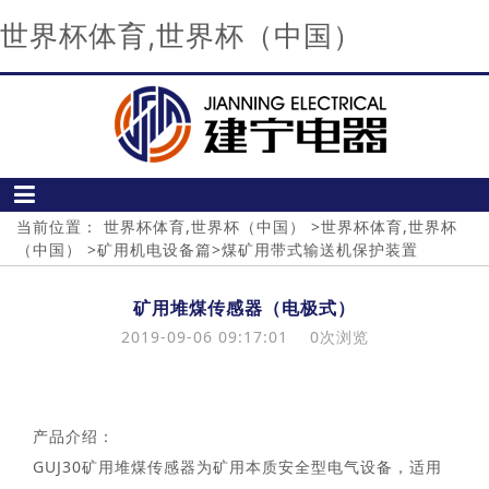
世界杯体育,世界杯（中国）
当前位置：
世界杯体育,世界杯（中国）
>
世界杯体育,世界杯
（中国）
>
矿用机电设备篇
>
煤矿用带式输送机保护装置
矿用堆煤传感器（电极式）
2019-09-06 09:17:01
0
次浏览
产品介绍：
GUJ30矿用堆煤传感器为矿用本质安全型电气设备，适用