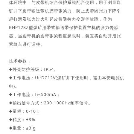
体环境中，与皮带机综合保护系统配合使用，用于测量煤
矿井下皮带输送带机胶带张紧力，防止皮带因张力下降引
起打滑及张力过大引起皮带受拉力变形等故障，作为
KHP128Z型煤矿用带式输送带保护装置主机的张力传感
器，当皮带机的皮带张紧程度超限时，装置将自动开启张
紧绞车进行调整。
技术参数：
◆外壳防护等级：IP54。
◆工作电压：Ui:DC12V(煤矿井下使用时，需由本安电源供
电)。
◆工作电流：Ii≤500mA；
◆输出信号方式：200-1000Hz频率信号。
◆量程：0-10T.
◆精度：±3%
◆重量：≤3lg