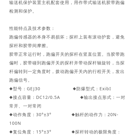
输送机保护装置主机配套使用，用作带式输送机胶带跑偏
检测和保护。
性能特点及技术参数：
跑偏传感器的本身不易损坏；探杆上装有滚动护套，避免
探杆和胶带间摩擦。
胶带正常运行时，跑偏开关的探杆在竖直位置。当胶带跑
偏时，胶带碰到跑偏开关的探杆并带动探杆轴旋转，当探
杆偏转到一定角度时，拨动跑偏开关内的行程开关，发出
跑偏信号。
◆型号：GEJ30 ◆防爆型式：ExibI
◆接点容量：DC12/0.5A ◆输出接点形式：一对
常开、一对常闭
◆动作角度：30°±3° ◆触杆的动作力：20N-
100N
◆复位角度：15°±3° ◆探杆转动的极限角度：